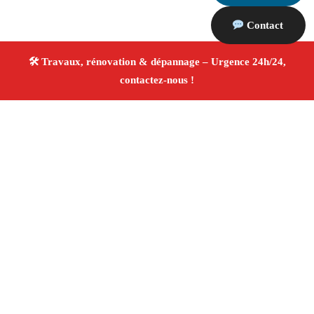
Contact
À propos Travaux Rénovation 13
Entreprise de rénovation Lamanon
Travaux de
rénovation
Tous corps d’état
Finitions soignées ✚
Avis Positifs
4.8/5 ☆ Avis
Adresse : Lamanon 13113