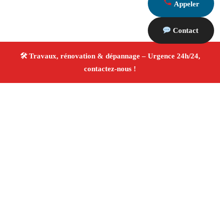
Appeler
Contact
À propos Travaux Rénovation 13
Entreprise de rénovation La Ciotat
Travaux de
rénovation
Tous corps d’état
Finitions soignées ✚
Avis Positifs
4.8/5 ☆ Avis
Adresse : La Ciotat 13600