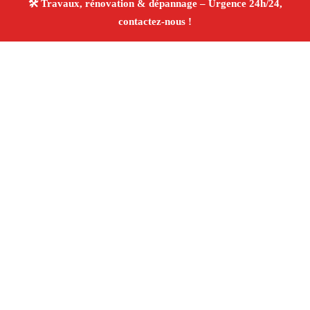
À propos Travaux Rénovation 13
Entreprise de rénovation Marseille 13002
Rénovation
intérieure et extérieure
Travaux tous corps d’état
Artisans qualifiés
Devis travaux gratuit
4/5 ☆ Avis
Vérifiés®
Adresse : Marseille 13002
Téléphone :
06 28 31 86 20