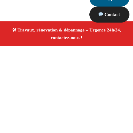
Contact
À propos Travaux Rénovation 13
Entreprise de rénovation Allauch
Travaux de
rénovation
Tous corps d’état
Finitions soignées ✚
Avis Positifs
4.8/5 ☆ Avis
Adresse : Allauch 13190