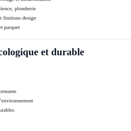
faïence, plomberie
t finitions design
et parquet
cologique et durable
formante
 l’environnement
urables