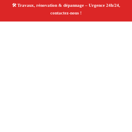
À propos Travaux Rénovation 13
Entreprise de rénovation Marseille 13001
Rénovation
intérieure et extérieure
Travaux tous corps d’état
Artisans qualifiés
Devis travaux gratuit
4/5 ☆ Avis
Vérifiés®
Adresse : Marseille 13001
Téléphone :
06 28 31 86 20