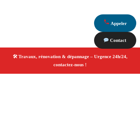
Appeler
Contact
À propos Travaux Rénovation 13
Entreprise de rénovation Cabannes
Travaux de
rénovation
Tous corps d’état
Finitions soignées ✚
Avis Positifs
4.8/5 ☆ Avis