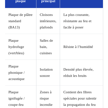
plaque
principal
Plaque de plâtre
Cloisons
La plus courante,
standard
intérieures,
résistante au feu et
(BA13)
plafonds
facile à poser
Plaque
Salles de
hydrofuge
bain,
Résiste à l’humidité
(vert/bleu)
cuisines
Plaque
Isolation
Densité plus élevée,
phonique /
sonore
réduit les bruits
acoustique
Plaque
Zones à
Contient des fibres
ignifugée /
risque
spéciales pour ralentir
coupe-feu
incendie
la propagation du feu