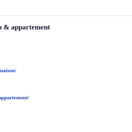
n & appartement
maison/
-appartement/