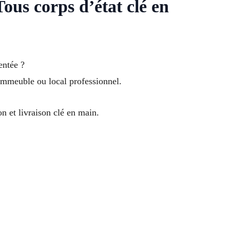
ous corps d’état clé en
entée ?
immeuble ou local professionnel.
n et livraison clé en main.