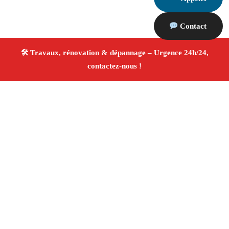
Contact
À propos Travaux Rénovation 13
Entreprise de rénovation Arles
Travaux de rénovation
Tous corps d’état
Finitions soignées ✚ Avis Positifs
4.8/5 ☆ Avis
Adresse : Arles 13200