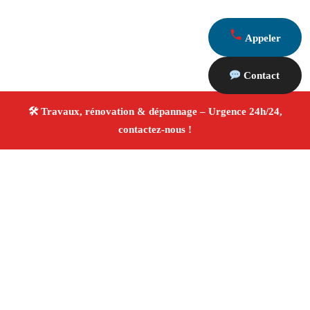
Appeler
Contact
À propos Travaux Rénovation 13
Entreprise de rénovation Marseille 13003
Rénovation
intérieure et extérieure
Travaux tous corps d’état
Artisans qualifiés
Devis travaux gratuit
4/5 ☆ Avis