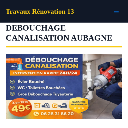
Aller
Travaux Rénovation 13
au
contenu
DEBOUCHAGE
CANALISATION AUBAGNE