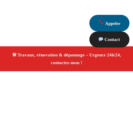
Appeler
Contact
À propos Travaux Rénovation 13
Entreprise de rénovation Jouques
Travaux de
rénovation
Tous corps d’état
Finitions soignées ✚
Avis Positifs
4.8/5 ☆ Avis