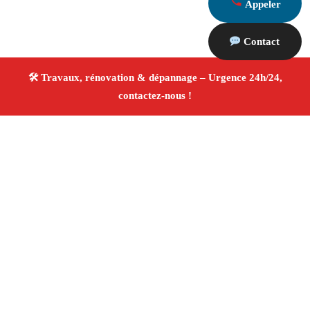
Appeler
Contact
À propos Travaux Rénovation 13
Entreprise de rénovation Marseille 13009
Rénovation
intérieure et extérieure
Travaux tous corps d’état
Artisans qualifiés
Devis travaux gratuit
4/5 ☆ Avis
Vérifiés®