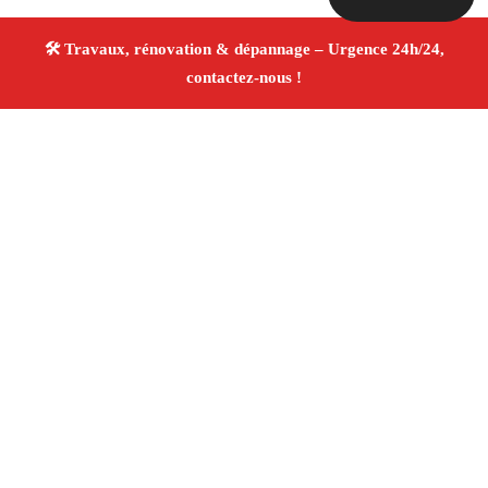
À propos Travaux Rénovation 13
Entreprise de rénovation La Destrousse
Travaux de
rénovation
Tous corps d’état
Finitions soignées ✚
Avis Positifs
4.8/5 ☆ Avis
Adresse : La Destrousse 13112
Téléphone :
06 28 31 86 20