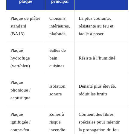
plaque
principal
Plaque de plâtre
Cloisons
La plus courante,
standard
intérieures,
résistante au feu et
(BA13)
plafonds
facile à poser
Plaque
Salles de
hydrofuge
bain,
Résiste à l’humidité
(vert/bleu)
cuisines
Plaque
Isolation
Densité plus élevée,
phonique /
sonore
réduit les bruits
acoustique
Plaque
Zones à
Contient des fibres
ignifugée /
risque
spéciales pour ralentir
coupe-feu
incendie
la propagation du feu