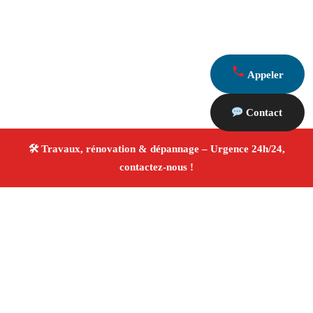
Appeler
Contact
À propos Travaux Rénovation 13
Entreprise de rénovation Bouc Bel Air
Travaux de
rénovation
Tous corps d’état
Finitions soignées ✚