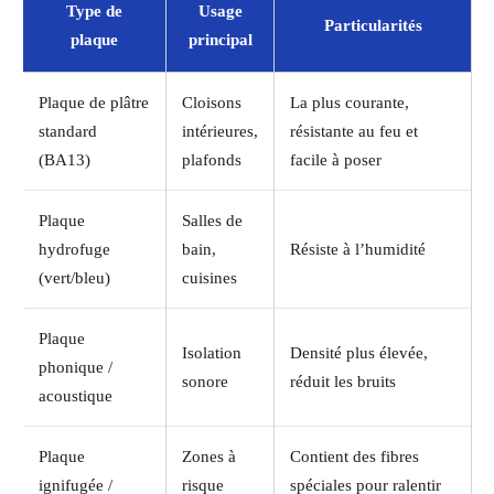
Type de
Usage
Particularités
plaque
principal
Plaque de plâtre
Cloisons
La plus courante,
standard
intérieures,
résistante au feu et
(BA13)
plafonds
facile à poser
Plaque
Salles de
hydrofuge
bain,
Résiste à l’humidité
(vert/bleu)
cuisines
Plaque
Isolation
Densité plus élevée,
phonique /
sonore
réduit les bruits
acoustique
Plaque
Zones à
Contient des fibres
ignifugée /
risque
spéciales pour ralentir