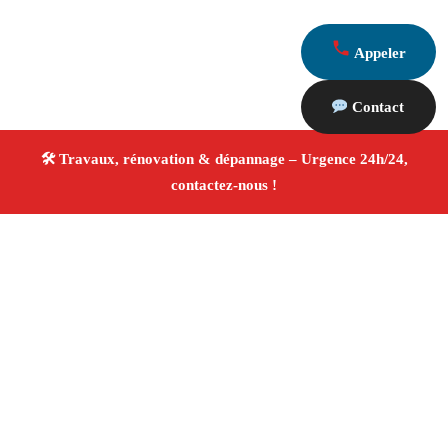
Appeler
Contact
À propos Travaux Rénovation 13
Entreprise de rénovation Vernegues
Travaux de
rénovation
Tous corps d’état
Finitions soignées ✚
Avis Positifs
4.8/5 ☆ Avis