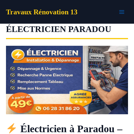
Aller
Travaux Rénovation 13
au
contenu
ÉLECTRICIEN PARADOU
Électricien à Paradou –